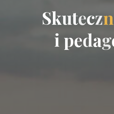
S
k
u
t
e
c
z
n
i
p
e
d
a
g