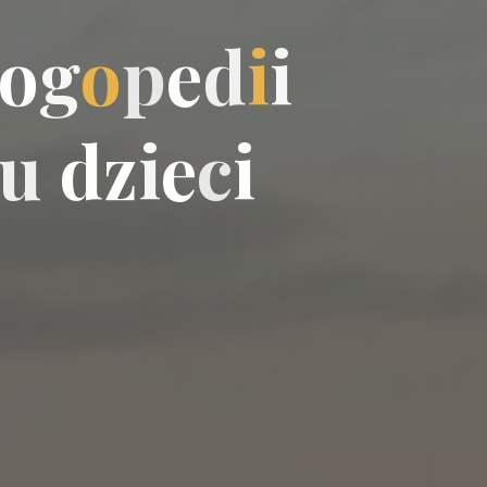
o
g
o
p
e
d
i
i
u
d
z
i
e
c
i