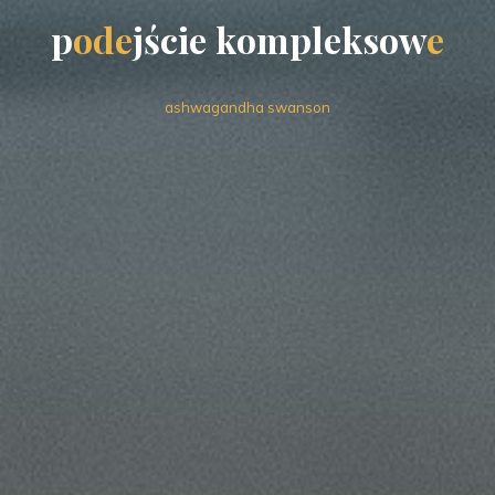
p
o
d
e
j
ś
c
i
e
k
o
m
p
l
e
k
s
o
w
e
ashwagandha swanson