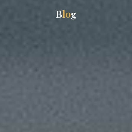
B
l
o
g